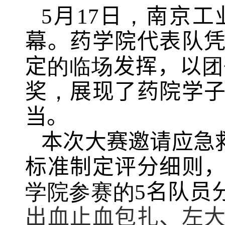
5月17日
，
南京工
幕。药学院代表队
定
的
临场
发挥，以
团
奖
，
展现了药院学
当。
本次大赛邀请应急
标准制定评分细则
学院参赛的
5名队员
出血止血包扎、左