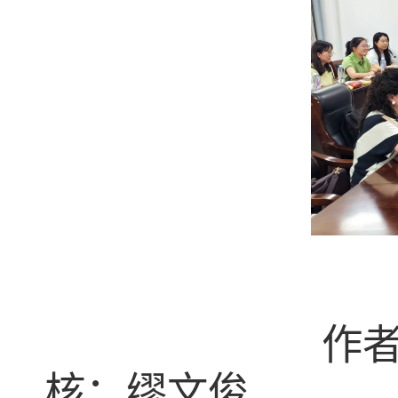
作
核：缪文俊