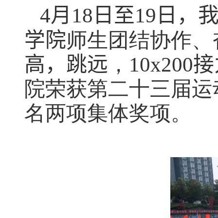
4月1
8
日至1
9
日
，
学院
师生团结协作、
高，跳远
，
10x200
院荣获第二十三届运
名两项集体奖项。